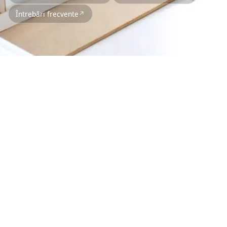
Întrebări frecvente
ocumentații pentru
vize necesare
roiectelor tale
inerea avizelor este o etapă critică în orice proiect
infrastructură, utilități sau construcții. Fiecare
oritate impune cerințe tehnice și juridice specifice,