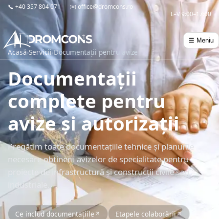
📞
+40 357 804 071
✉️
office@dromcons.ro
L–V 9:00–17:00
☰ Meniu
Acasă
›
Servicii
›
Documentații pentru avize
Documentații
complete pentru
avize și autorizații
Pregătim toate documentațiile tehnice și planurile
necesare obținerii avizelor de specialitate pentru
proiecte de infrastructură și construcții civile sau
industriale.
Ce includ documentațiile
Etapele colaborării