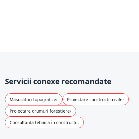
Suport până la emiterea avizelor
–
răspundem la clarificări, actualizăm
documentele și te ținem la curent cu stadiul
avizării.
Servicii conexe recomandate
Măsurători topografice
Proiectare construcții civile
Proiectare drumuri forestiere
Consultanță tehnică în construcții