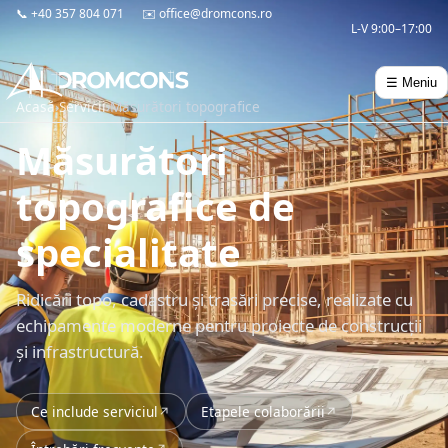
📞
+40 357 804 071
✉️
office@dromcons.ro
L-V 9:00–17:00
☰ Meniu
Acasă
›
Servicii
›
Măsurători topografice
Măsurători
topografice de
specialitate
Ridicări topo, cadastru și trasări precise, realizate cu
echipamente moderne pentru proiecte de construcții
și infrastructură.
Ce include serviciul
Etapele colaborării