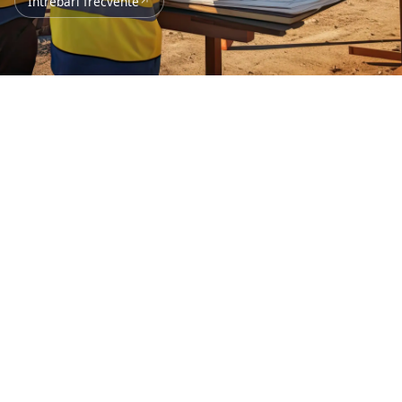
Întrebări frecvente
ăsurători topografice
entru proiecte sigure și
ine documentate
urătorile topografice sunt esențiale pentru orice
iect de construcții, dezvoltare urbană sau
abulare. Echipa Dromcons realizează ridicări topo și
crări de cadastru folosind echipamente moderne