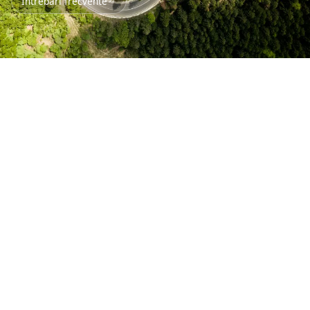
Întrebări frecvente
rumuri forestiere
roiectate pentru
xploatare eficientă și
rotecția mediului
murile forestiere reprezintă infrastructura de bază
tru exploatarea și administrarea durabilă a