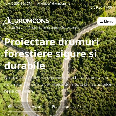
📞
+40 357 804 071
✉️
office@dromcons.ro
L-V 9:00–17:00
☰ Meniu
Acasă
›
Servicii
›
Proiectare drumuri forestiere
Proiectare drumuri
forestiere sigure și
durabile
Drumuri forestiere proiectate corect, cu respectarea
normelor tehnice, a cerințelor de mediu și a condițiilor
reale din teren.
Ce include serviciul
Etapele proiectării