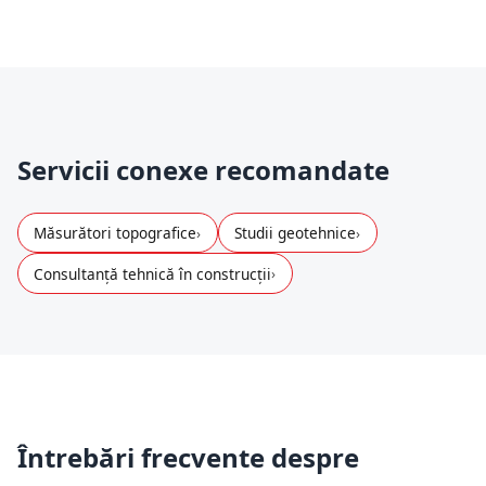
șantier.
Servicii conexe recomandate
Măsurători topografice
Studii geotehnice
Consultanță tehnică în construcții
Întrebări frecvente despre