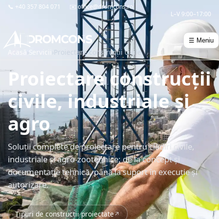
📞
+40 357 804 071
✉️
office@dromcons.ro
L–V 9:00–17:00
☰ Meniu
Acasă
›
Servicii
›
Proiectare construcții civile
Proiectare construcții
civile, industriale și
agro
Soluții complete de proiectare pentru clădiri civile,
industriale și agro-zootehnice: de la concept și
documentație tehnică, până la suport în execuție și
autorizare.
Tipuri de construcții proiectate