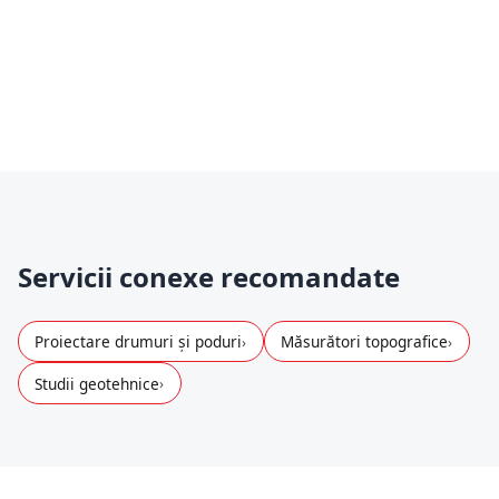
toate piesele scrise și desenate necesare.
Asistență în execuție
– oferim clarificări
tehnice și adaptări locale, atunci când este
nevoie.
Servicii conexe recomandate
Proiectare drumuri și poduri
Măsurători topografice
Studii geotehnice