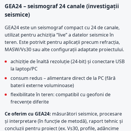
GEA24 – seismograf 24 canale (investigații
seismice)
GEA24 este un seismograf compact cu 24 de canale,
utilizat pentru achiziția “live” a datelor seismice în
teren. Este potrivit pentru aplicații precum refracția,
MASW/Vs30 sau alte configurații adaptate proiectului.
achiziție de înaltă rezoluție (24-bit) și conectare USB
la laptop/PC
consum redus – alimentare direct de la PC (fără
baterii externe voluminoase)
flexibilitate în teren: compatibil cu geofoni de
frecvențe diferite
Ce oferim cu GEA24:
măsurători seismice, procesare
și interpretare (în funcție de metodă), raport tehnic și
concluzii pentru proiect (ex. Vs30, profile, adâncime