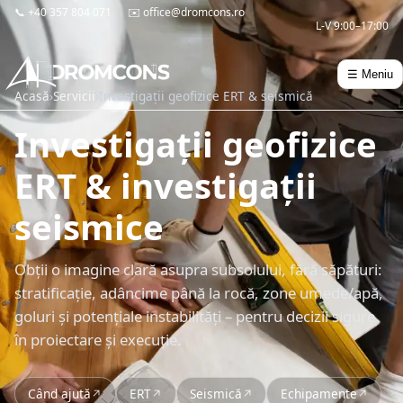
📞
+40 357 804 071
✉️
office@dromcons.ro
L-V 9:00–17:00
☰ Meniu
Acasă
›
Servicii
›
Investigații geofizice ERT & seismică
Investigații geofizice
ERT & investigații
seismice
Obții o imagine clară asupra subsolului, fără săpături:
stratificație, adâncime până la rocă, zone umede/apă,
goluri și potențiale instabilități – pentru decizii sigure
în proiectare și execuție.
Când ajută
ERT
Seismică
Echipamente