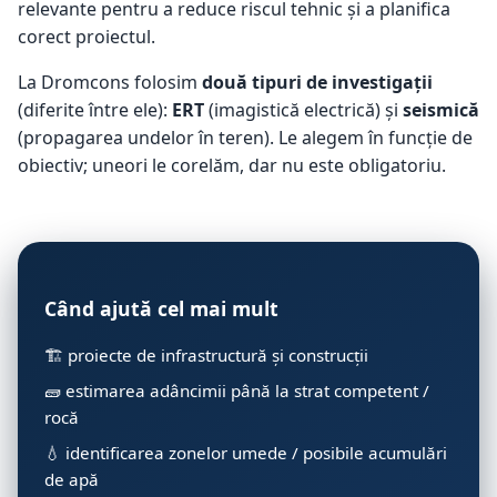
relevante pentru a reduce riscul tehnic și a planifica
corect proiectul.
La Dromcons folosim
două tipuri de investigații
(diferite între ele):
ERT
(imagistică electrică) și
seismică
(propagarea undelor în teren). Le alegem în funcție de
obiectiv; uneori le corelăm, dar nu este obligatoriu.
Când ajută cel mai mult
🏗️ proiecte de infrastructură și construcții
🧱 estimarea adâncimii până la strat competent /
rocă
💧 identificarea zonelor umede / posibile acumulări
de apă