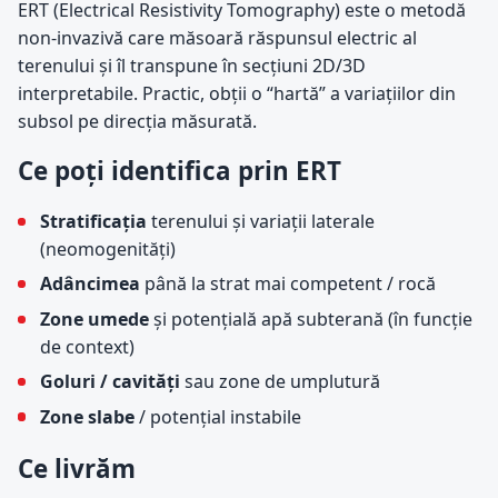
ERT (Electrical Resistivity Tomography) este o metodă
non-invazivă care măsoară răspunsul electric al
terenului și îl transpune în secțiuni 2D/3D
interpretabile. Practic, obții o “hartă” a variațiilor din
subsol pe direcția măsurată.
Ce poți identifica prin ERT
Stratificația
terenului și variații laterale
(neomogenități)
Adâncimea
până la strat mai competent / rocă
Zone umede
și potențială apă subterană (în funcție
de context)
Goluri / cavități
sau zone de umplutură
Zone slabe
/ potențial instabile
Ce livrăm