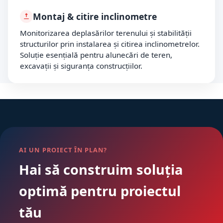
Montaj & citire inclinometre
Monitorizarea deplasărilor terenului și stabilității
structurilor prin instalarea și citirea inclinometrelor.
Soluție esențială pentru alunecări de teren,
excavații și siguranța construcțiilor.
AI UN PROIECT ÎN PLAN?
Hai să construim soluția
optimă pentru proiectul
tău