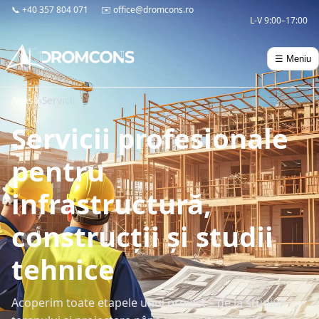
📞
+40 357 804 071
✉️
office@dromcons.ro
L-V 9:00–17:00
☰ Meniu
Acasă
›
Servicii
Servicii profesionale
pentru
infrastructură,
construcții și studii
tehnice
Acoperim toate etapele unui proiect – de la studiul